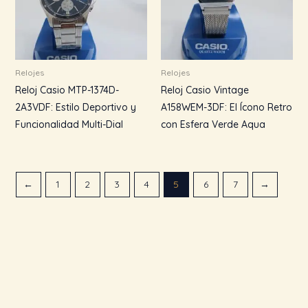
Relojes
Relojes
Reloj Casio MTP-1374D-
Reloj Casio Vintage
2A3VDF: Estilo Deportivo y
A158WEM-3DF: El Ícono Retro
Funcionalidad Multi-Dial
con Esfera Verde Aqua
←
1
2
3
4
5
6
7
→