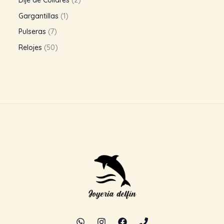
Dije de Collares
2
Gargantillas
1
Pulseras
7
Relojes
50