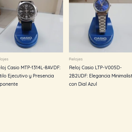
lojes
Relojes
loj Casio MTP-1314L-8AVDF:
Reloj Casio LTP-V005D-
tilo Ejecutivo y Presencia
2B2UDF: Elegancia Minimalis
ponente
con Dial Azul