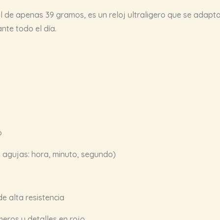
l de apenas 39 gramos, es un reloj ultraligero que se adap
nte todo el día.
o
 agujas: hora, minuto, segundo)
e alta resistencia
ros y detalles en rojo