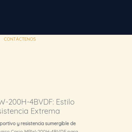
CONTÁCTENOS
W-200H-4BVDF: Estilo
sistencia Extrema
eportivo y resistencia sumergible de
alógico Casio MRW-200H-4BVDF para