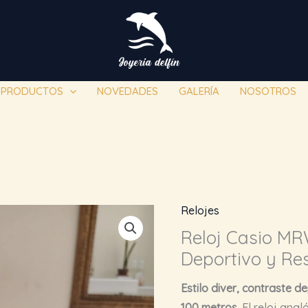
PRODUCTOS
NOVEDADES
GALERÍA
NOSOTROS
Relojes
Reloj Casio MR
Deportivo y Re
Estilo diver, contraste d
100 metros.
El reloj an