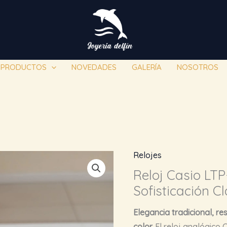
PRODUCTOS
NOVEDADES
GALERÍA
NOSOTROS
Relojes
Reloj Casio LTP
Sofisticación C
Elegancia tradicional, re
color.
El reloj analógico