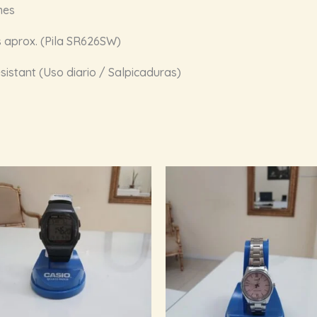
mes
 aprox. (Pila SR626SW)
istant (Uso diario / Salpicaduras)