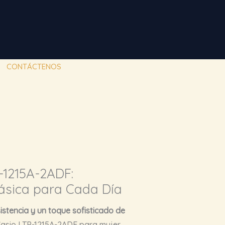
CONTÁCTENOS
-1215A-2ADF:
lásica para Cada Día
sistencia y un toque sofisticado de
 Casio LTP-1215A-2ADF para mujer