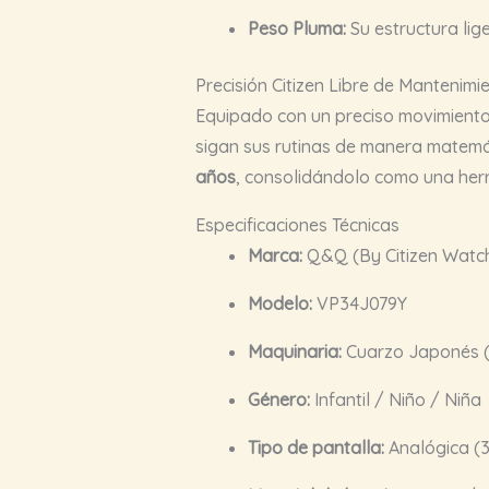
Peso Pluma:
Su estructura lige
Precisión Citizen Libre de Mantenimi
Equipado con un preciso movimiento d
sigan sus rutinas de manera matemát
años
, consolidándolo como una herr
Especificaciones Técnicas
Marca:
Q&Q (By Citizen Watch
Modelo:
VP34J079Y
Maquinaria:
Cuarzo Japonés (C
Género:
Infantil / Niño / Niña
Tipo de pantalla:
Analógica (3