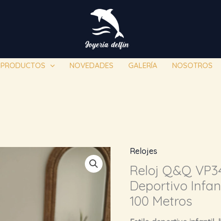
PRODUCTOS
NOVEDADES
GALERÍA
NOSOTROS
Relojes
Reloj Q&Q VP34
Deportivo Infan
100 Metros