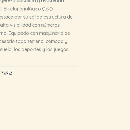
 ligereza absoluta y resistencia
s.
El reloj analógico Q&Q
staca por su sólida estructura de
 alta visibilidad con números
lima. Equipado con maquinaria de
accesorio todo terreno, cómodo y
scuela, los deportes y los juegos
:
Q&Q