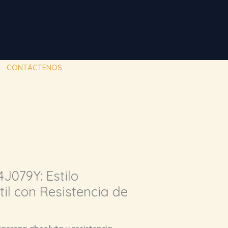
CONTÁCTENOS
J079Y: Estilo
til con Resistencia de