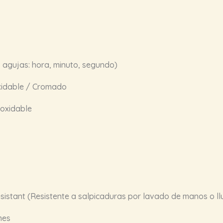
 agujas: hora, minuto, segundo)
xidable / Cromado
noxidable
istant (Resistente a salpicaduras por lavado de manos o llu
mes