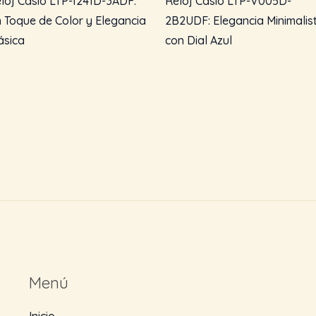
loj Casio LTP-1241D-3ADF:
Reloj Casio LTP-V005D-
 Toque de Color y Elegancia
2B2UDF: Elegancia Minimalis
ásica
con Dial Azul
Menú
Inicio