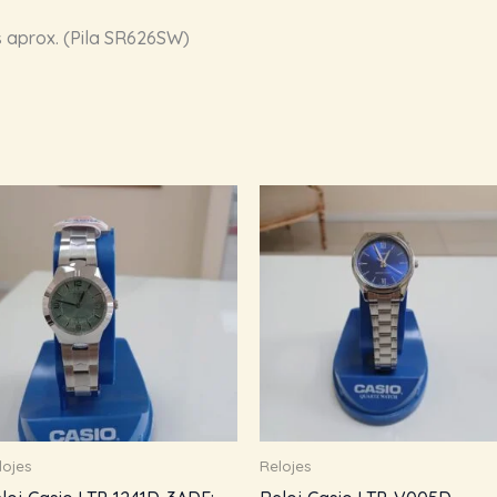
 aprox. (Pila SR626SW)
lojes
Relojes