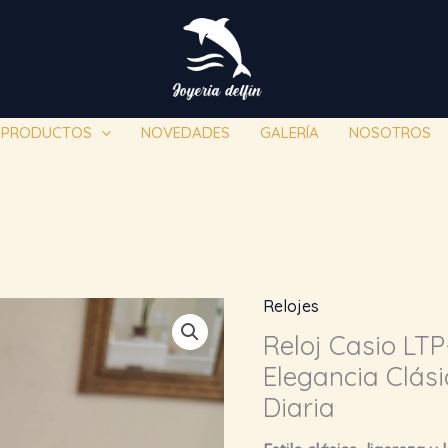
PRODUCTOS
NOVEDADES
GALERÍA
NOSOTROS
Relojes
Reloj Casio LT
Elegancia Clási
Diaria