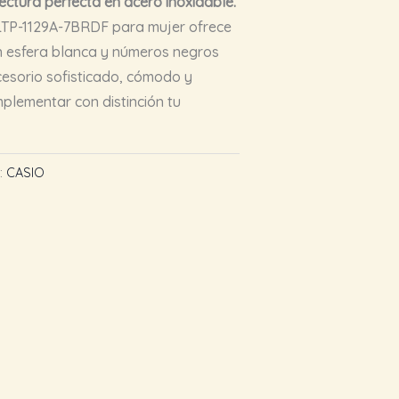
 lectura perfecta en acero inoxidable.
 LTP-1129A-7BRDF para mujer ofrece
on esfera blanca y números negros
ccesorio sofisticado, cómodo y
plementar con distinción tu
:
CASIO